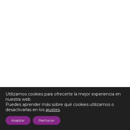
Utilizamos cookies para ofrecerte la mejor experiencia en
nuestra web.
Puedes aprender más sobre qué cookies utilizamos o
desactivarlas en los
ajustes
.
Aceptar
Rechazar