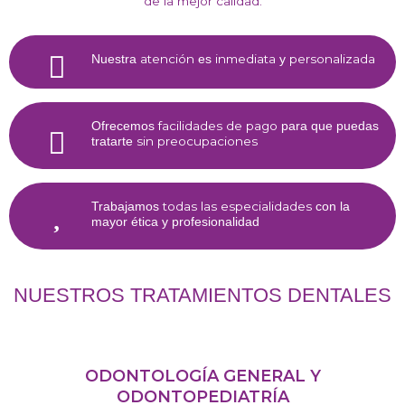
de la mejor calidad.
atención
inmediata
personalizada
Nuestra
es
y
facilidades de pago
Ofrecemos
para que puedas
sin preocupaciones
tratarte
todas las especialidades
Trabajamos
con la
mayor ética y profesionalidad
NUESTROS TRATAMIENTOS DENTALES
ODONTOLOGÍA GENERAL Y
ODONTOPEDIATRÍA