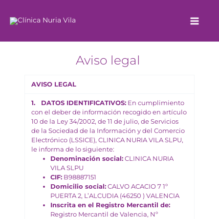
Ir
al
contenido
Aviso legal
AVISO LEGAL
1. DATOS IDENTIFICATIVOS:
En cumplimiento
con el deber de información recogido en artículo
10 de la Ley 34/2002, de 11 de julio, de Servicios
de la Sociedad de la Información y del Comercio
Electrónico (LSSICE), CLINICA NURIA VILA SLPU,
le informa de lo siguiente:
Denominación social:
CLINICA NURIA
VILA SLPU
CIF:
B98887151
Domicilio social:
CALVO ACACIO 7 1º
PUERTA 2, L’ALCUDIA (46250 ) VALENCIA
Inscrita en el Registro Mercantil de:
Registro Mercantil de Valencia, Nº